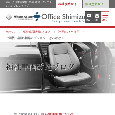
福祉・介護車両製作・架装・改造・メンテナ
福祉改造サイト
鈑金塗装サイト
ンスのプロショップ
MAIL
CALL
MENU
ホーム
福祉車両改造ブログ
社長のひとり言
ご両親へ福祉車両のプレゼントはいかが？
福祉車両改造ブログ
2020.04.12 /
福祉車両改造ブログ