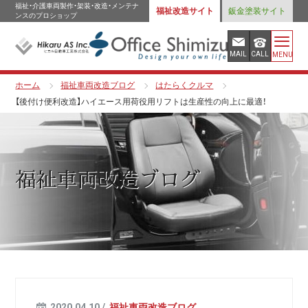
福祉・介護車両製作・架装・改造・メンテナ
福祉改造サイト
鈑金塗装サイト
ンスのプロショップ
MAIL
CALL
MENU
ホーム
福祉車両改造ブログ
はたらくクルマ
【後付け便利改造】ハイエース用荷役用リフトは生産性の向上に最適！
福祉車両改造ブログ
2020.04.10 /
福祉車両改造ブログ