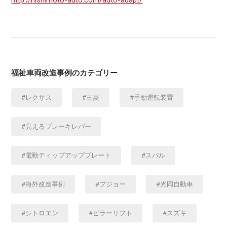
http://nishimoto-auto.com/auto-adapt/
福祉車両改造事例のカテゴリー
レクサス
三菱
手動運転装置
見えるブレーキレバー
電動ティップアッププレート
スバル
海外改造事例
プジョー
光岡自動車
シトロエン
ピラーリフト
スズキ