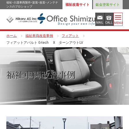
福祉・介護車両製作・架装・改造・メンテナ
福祉改造サイト
鈑金塗装サイト
ンスのプロショップ
MAIL
CALL
MENU
ホーム
福祉車両改造事例
フィアット
フィアットアバルト G-tech X ターンアウトLV
福祉車両改造事例