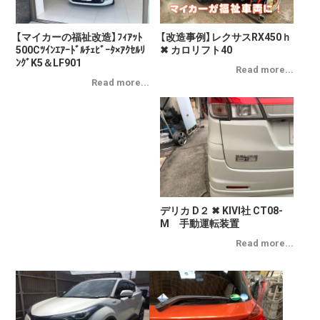
【マイカーの福祉改造】ﾌｨｱｯﾄ
【改造事例】レクサスRX450ｈ
500Cﾂｲﾝｴｱｰﾄﾞﾙﾁｪﾋﾞｰﾀ×ｱｸｾﾙﾘ
✖ カロリフト40
ﾝｸﾞK5＆LF901
デリカ D２ ✖ KIVI社 CT08-
M 手動運転装置