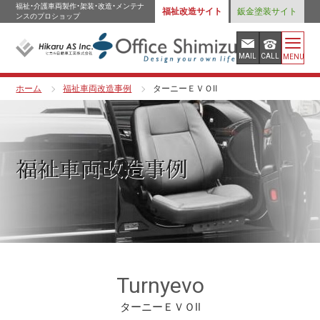
福祉・介護車両製作・架装・改造・メンテナ
福祉改造サイト
鈑金塗装サイト
ンスのプロショップ
MAIL
CALL
MENU
ホーム
福祉車両改造事例
ターニーＥＶＯⅡ
福祉車両改造事例
Turnyevo
ターニーＥＶＯⅡ