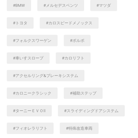
BMW
メルセデスベンツ
マツダ
トヨタ
カロスピードメノックス
フォルクスワーゲン
ボルボ
車いすスロープ
カロリフト
アクセルリング&ブレーキシステム
カロニークラシック
補助ステップ
ターニーＥＶＯⅡ
スライディングドアシステム
フィオレラリフト
特殊改造車両