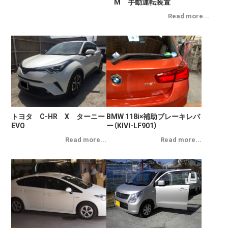
M 手動運転装置
トヨタ C-HR X ターニー
BMW 118ⅰ×補助ブレーキレバ
EVO
ー（KIVI-LF901）