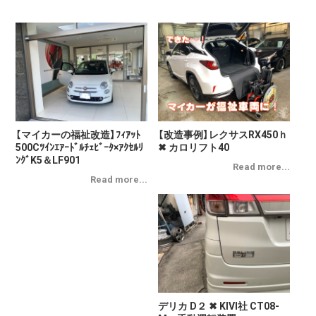
【マイカーの福祉改造】ﾌｨｱｯﾄ
【改造事例】レクサスRX450ｈ
500Cﾂｲﾝｴｱｰﾄﾞﾙﾁｪﾋﾞｰﾀ×ｱｸｾﾙﾘ
✖ カロリフト40
ﾝｸﾞK5＆LF901
デリカ D２ ✖ KIVI社 CT08-