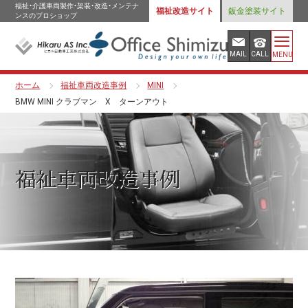
福祉・介護車両製作・架装・改造・メンテナ
福祉改造サイト
鈑金塗装サイト
ンスのプロショップ
MAIL
CALL
MENU
ホーム
福祉車両改造事例
MINI
BMW MINI クラブマン X ターンアウト
福祉車両改造事例