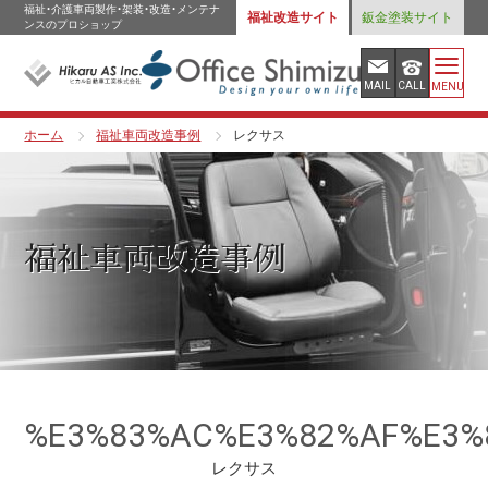
福祉・介護車両製作・架装・改造・メンテナ
福祉改造サイト
鈑金塗装サイト
ンスのプロショップ
MAIL
CALL
MENU
ホーム
福祉車両改造事例
レクサス
福祉車両改造事例
%E3%83%AC%E3%82%AF%E3%
レクサス