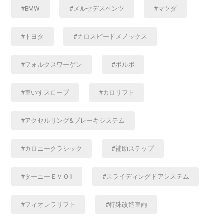
BMW
メルセデスベンツ
マツダ
トヨタ
カロスピードメノックス
フォルクスワーゲン
ボルボ
車いすスロープ
カロリフト
アクセルリング&ブレーキシステム
カロニークラシック
補助ステップ
ターニーＥＶＯⅡ
スライディングドアシステム
フィオレラリフト
特殊改造車両