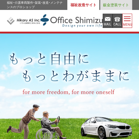
福祉・介護車両製作・架装・改造・メンテナ
福祉改造サイト
鈑金塗装サイト
ンスのプロショップ
MAIL
CALL
MENU