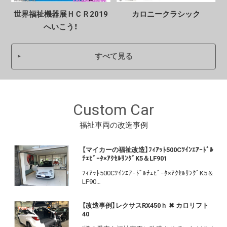
世界福祉機器展ＨＣＲ2019
カロニークラシック
へいこう！
すべて見る
Custom Car
福祉車両の改造事例
【マイカーの福祉改造】ﾌｨｱｯﾄ500Cﾂｲﾝｴｱｰﾄﾞﾙ
ﾁｪﾋﾞｰﾀ×ｱｸｾﾙﾘﾝｸﾞK5＆LF901
ﾌｨｱｯﾄ500Cﾂｲﾝｴｱｰﾄﾞﾙﾁｪﾋﾞｰﾀ×ｱｸｾﾙﾘﾝｸﾞK5＆
LF90…
【改造事例】レクサスRX450ｈ ✖ カロリフト
40