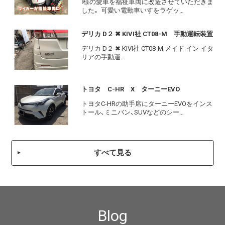
Ⅰ様の愛車を福祉車両に改造させていただきま
した。 可愛い電動車いすをラゲッ…
デリカ D２ ✖ KIVI社 CT08-M 手動運転装置
デリカ D２ ✖ KIVI社 CT08-M メイド イン イタ
リアの手動運…
トヨタ C-HR X ターニーEVO
トヨタC-HRの助手席にターニーEVOをインス
トール、ミニバン、SUVなどのシー…
すべて見る
Blog