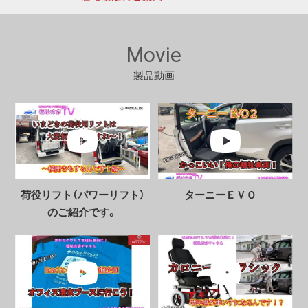
2021.10.18
スタッフ大募集！
2021.03.05
弊社の取り組みを取材いただきました。
2020.12.04
『高級車用』福祉改造サービス開始しました。
Movie
2020.06.03
ご商談、ご相談業務にZOOMシステムを導入い
製品動画
たしました。
2020.06.03
大阪コロナ追跡システムに登録いたしまし
た。
荷役リフト（パワーリフト）
ターニーＥＶＯ
のご紹介です。